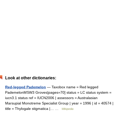
Look at other dictionaries:
Red-legged Pademelon
— Taxobox name = Red legged
PademelonMSW3 Groves|pages=70] status = LC status system =
iucn3.1 status ref = IUCN2006 | assessors = Australasian
Marsupial Monotreme Specialist Group | year = 1996 | id = 40574 |
title = Thylogale stigmatica |… …
Wikipedia