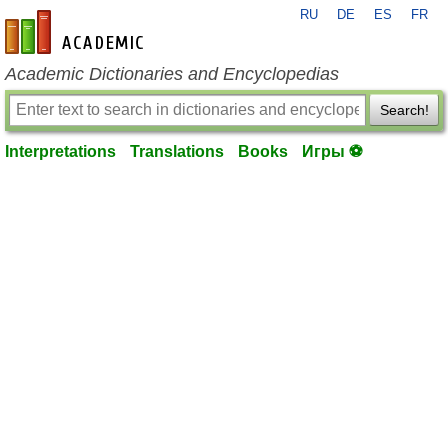
RU
DE
ES
FR
en-academic.com
Academic Dictionaries and Encyclopedias
Search!
Interpretations
Translations
Books
Игры ⚽