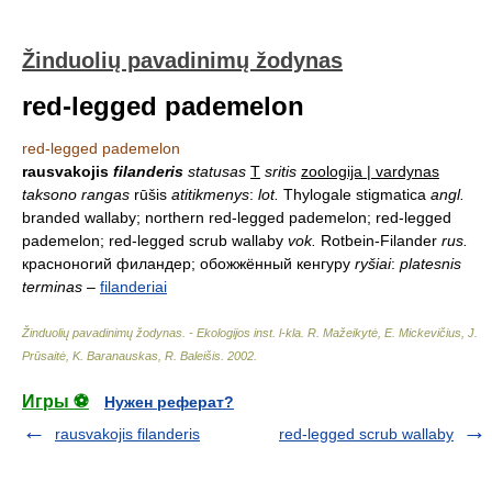
Žinduolių pavadinimų žodynas
red-legged pademelon
red-legged pademelon
rausvakojis
filanderis
statusas
T
sritis
zoologija | vardynas
taksono rangas
rūšis
atitikmenys
:
lot.
Thylogale stigmatica
angl.
branded wallaby; northern red-legged pademelon; red-legged
pademelon; red-legged scrub wallaby
vok.
Rotbein-Filander
rus.
красноногий филандер; обожжённый кенгуру
ryšiai
:
platesnis
terminas
–
filanderiai
Žinduolių pavadinimų žodynas. - Ekologijos inst. l-kla
.
R. Mažeikytė, E. Mickevičius, J.
Prūsaitė, K. Baranauskas, R. Baleišis
.
2002
.
Игры ⚽
Нужен реферат?
rausvakojis filanderis
red-legged scrub wallaby