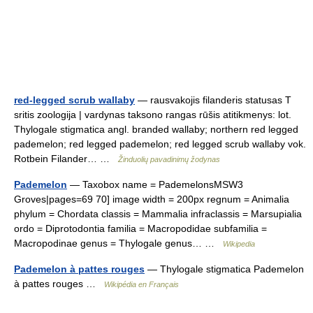
red-legged scrub wallaby
— rausvakojis filanderis statusas T
sritis zoologija | vardynas taksono rangas rūšis atitikmenys: lot.
Thylogale stigmatica angl. branded wallaby; northern red legged
pademelon; red legged pademelon; red legged scrub wallaby vok.
Rotbein Filander… …
Žinduolių pavadinimų žodynas
Pademelon
— Taxobox name = PademelonsMSW3
Groves|pages=69 70] image width = 200px regnum = Animalia
phylum = Chordata classis = Mammalia infraclassis = Marsupialia
ordo = Diprotodontia familia = Macropodidae subfamilia =
Macropodinae genus = Thylogale genus… …
Wikipedia
Pademelon à pattes rouges
— Thylogale stigmatica Pademelon
à pattes rouges …
Wikipédia en Français