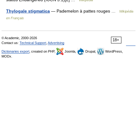
Wikipedia
Thylogale stigmatica
— Pademelon à pattes rouges …
Wikipédia
en Français
© Academic, 2000-2026
18+
Contact us:
Technical Support
,
Advertising
Dictionaries export
, created on PHP,
Joomla,
Drupal,
WordPress,
MODx.