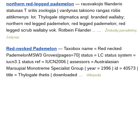
northern red-legged pademelon
— rausvakojis filanderis
statusas T sritis zoologija | vardynas taksono rangas rūšis
atitikmenys: lot. Thylogale stigmatica angl. branded wallaby;
northern red legged pademelon; red legged pademelon; red
legged scrub wallaby vok. Rotbein Filander… …
Žinduolių pavadinimų
žodynas
Red-necked Pademelon
— Taxobox name = Red necked
PademelonMSW3 Groves|pages=70] status = LC status system =
iucn3.1 status ref = IUCN2006 | assessors = Australasian
Marsupial Monotreme Specialist Group | year = 1996 | id = 40573 |
title = Thylogale thetis | downloaded …
Wikipedia